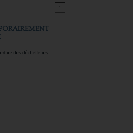
1
MPORAIREMENT
E
erture des déchetteries