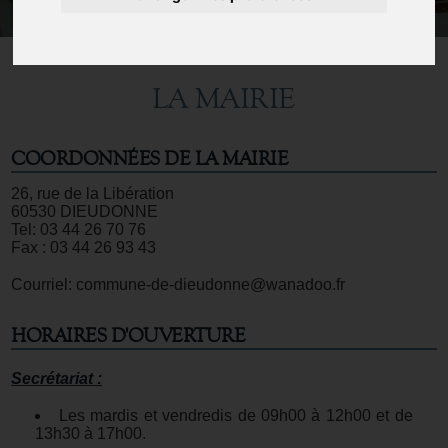
LA MAIRIE
COORDONNÉES DE LA MAIRIE
26, rue de la Libération
60530 DIEUDONNE
Tel: 03 44 26 70 76
Fax : 03 44 26 93 43
Courriel: commune-de-dieudonne@wanadoo.fr
HORAIRES D'OUVERTURE
Secrétariat :
Les mardis et vendredis de 09h00 à 12h00 et de
13h30 à 17h00.