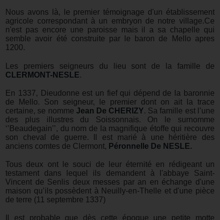
Nous avons là, le premier témoignage d'un établissement
agricole correspondant à un embryon de notre village.Ce
n'est pas encore une paroisse mais il a sa chapelle qui
semble avoir été construite par le baron de Mello apres
1200.
Les premiers seigneurs du lieu sont de la famille de
CLERMONT-NESLE
.
En 1337, Dieudonne est un fief qui dépend de la baronnie
de Mello. Son seigneur, le premier dont on ait la trace
certaine, se nomme
Jean De CHERIZY
. Sa famille est l’une
des plus illustres du Soissonnais. On le surnomme
‘’Beaudegain’’, du nom de la magnifique étoffe qui recouvre
son cheval de guerre. Il est marié à une héritière des
anciens comtes de Clermont,
Péronnelle De NESLE.
Tous deux ont le souci de leur éternité en rédigeant un
testament dans lequel ils demandent à l'abbaye Saint-
Vincent de Senlis deux messes par an en échange d'une
maison qu’ils possèdent à Neuilly-en-Thelle et d'une pièce
de terre (11 septembre 1337)
Il est probable que dès cette époque une petite motte