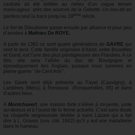
castrale ait été édifiée au milieu d’un vague terrain
marécageux près des sources de la Gobette. Un lieu-dit en
ème
gardera seul la trace jusqu’au 19
siècle.
Le fief de Dieudonne passe ensuite par alliance et pour peu
d’années à
Mathieu De ROYE.
A partir de 1362 ce sont quatre générations de
GAVRE
qui
vont le tenir. Cette famille originaire d’Alost, entre Bruxelles
et Gand, est l’une des plus prestigieuses des Flandres. A ce
titre, elle sera l’alliée du duc de Bourgogne et
épisodiquement des Anglais, puisque nous sommes en
pleine guerre ‘’de Cent Ans’’.
Les Gavre sont déjà présents au Fayel (Cauvigny), à
Lardières (Méru), à Renouval (Ronquerolles, 95) et dans
d’autres lieux.
A
Montchavert
, une maison forte s’élève à mi-pente, juste
au-dessus et à l’ouest de la ferme actuelle. C’est sans doute
sa chapelle seigneuriale dédiée à saint Lazare qui a fait
dire à L. Graves (ouv. cité. 1842) qu’il y eut une maladrerie
dans le hameau.