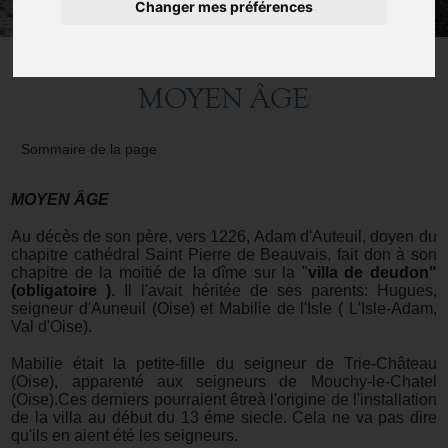
Changer mes préférences
MOYEN ÂGE
Sommaire de la page
MOYEN ÂGE
Au décès de son père, vers 1226, Adam d'Auteuil, doyen du
chapitre cathédral Saint Pierre de Beauvais, fait don à son
chapitre de la moitié de la dîme sur la "
villa de deudon"
(obligatoire ).
Il l'avait héritée de ses parents: Hugues,
seigneur d'Auneuil (Oise) et Mabilie de l'Isle ( L'Isle-Adam,
Val d'Oise).
Mabilie était la petite-fille du seigneur de Trie-Château
(Oise), apparenté aux seigneurs de Mouchy-le-Chatel
(Oise).Ces derniers pourraient êtreà l'origine de l'installation
de la villa au début du 13 éme siecle. Cela ne va pas dire
qu'ils en aient été les seigneurs.