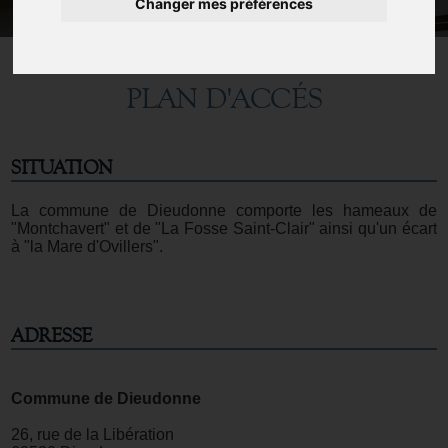
Changer mes préférences
PLAN D'ACCÉS
SITUATION
La commune de Dieudonne comporte les hameaux de
"Montchavert" et de "La Fosse Saint-Clair" ainsi qu'un écart
à "la Mare d'Ovillers".
ADRESSE
Commune de Dieudonne
26, rue de la Libération