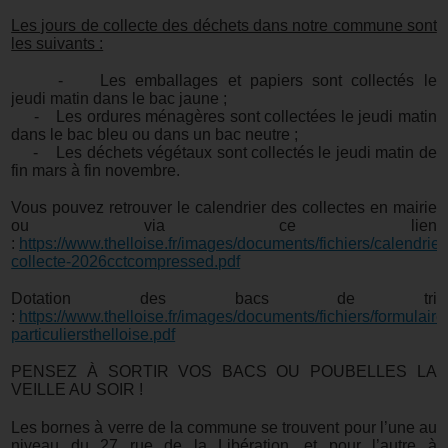
Les jours de collecte des déchets dans notre commune sont
les suivants :
- Les emballages et papiers sont collectés le
jeudi matin dans le bac jaune ;
- Les ordures ménagères sont collectées le jeudi matin
dans le bac bleu ou dans un bac neutre ;
- Les déchets végétaux sont collectés le jeudi matin de
fin mars à fin novembre.
Vous pouvez retrouver le calendrier des collectes en mairie
ou via ce lien
:
https://www.thelloise.fr/images/documents/fichiers/calendrier
collecte-2026cctcompressed.pdf
Dotation des bacs de tri
:
https://www.thelloise.fr/images/documents/fichiers/formulaire
particuliersthelloise.pdf
PENSEZ À SORTIR VOS BACS OU POUBELLES LA
VEILLE AU SOIR !
Les bornes à verre de la commune se trouvent pour l’une au
niveau du 27 rue de la Libération, et pour l’autre à