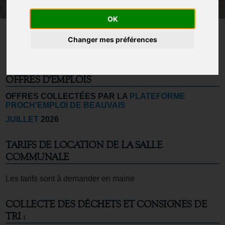
OK
Changer mes préférences
INFORMATIONS PRATIQUES
OFFRES D'EMPLOIS
OFFRES COLLECTÉES PAR LA
PLATEFORME
PROCH'EMPLOI DE BEAUVAIS
JUILLET
2026
TARIFS DE LOCATION DE LA SALLE
COMMUNALE
Les tarifs sont à demander en mairie
COLLECTE DES DÉCHETS ET CONSIGNES DE
TRI :