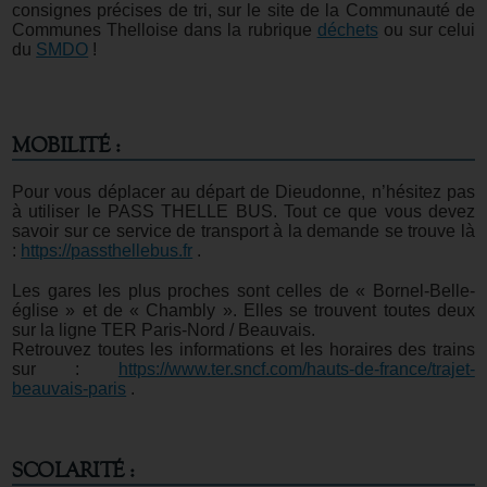
consignes précises de tri, sur le site de la Communauté de
Communes Thelloise dans la rubrique
déchets
ou sur celui
du
SMDO
!
MOBILITÉ :
Pour vous déplacer au départ de Dieudonne, n’hésitez pas
à utiliser le PASS THELLE BUS. Tout ce que vous devez
savoir sur ce service de transport à la demande se trouve là
:
https://passthellebus.fr
.
Les gares les plus proches sont celles de « Bornel-Belle-
église » et de « Chambly ». Elles se trouvent toutes deux
sur la ligne TER Paris-Nord / Beauvais.
Retrouvez toutes les informations et les horaires des trains
sur :
https://www.ter.sncf.com/hauts-de-france/trajet-
beauvais-paris
.
SCOLARITÉ :