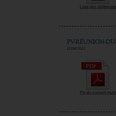
Liste-des délibérat
PV-RÉUNION-DU-
11/04/2023
PV-du-conseil-muni